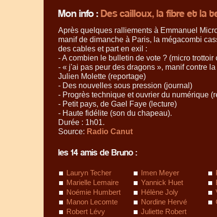
Mon info :
Des cailloux, la fibre et la
Après quelques ralliements à Emmanuel Micron
manif de dimanche à Paris, la mégacombi cass
des cables et part en exil :
- A combien le bulletin de vote ? (micro trottoi
- « j'ai pas peur des dragons », manif contre la
Julien Molette (reportage)
- Des nouvelles sous pression (journal)
- Progrès technique et ouvrier du numérique (r
- Petit pays, de Gael Faye (lecture)
- Haute fidélite (son du chapeau).
Durée : 1h01.
Source:
Radio Canut
les 14 amis de Bruno :
Lauryn Techer
Imen Meyer
Marielle Lemaire
Yannick Huet
Noémie Humbert
Hélène Joly
Manon Lecomte
Nordine Hervé
Robert Lévy
Juliette Robert