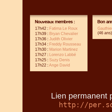
Nouveaux membres :
Bon ann
17h42 :
Fatima Le Roux
Gauthie
(46 ans)
17h39 :
Bryan Chevalier
17h36 :
Judith Olivier
17h34 :
Freddy Rousseau
17h30 :
Marion Martinez
17h27 :
Lorenzo Labbé
17h25 :
Suzy Denis
17h22 :
Ange David
Lien permanent p
http://per.s