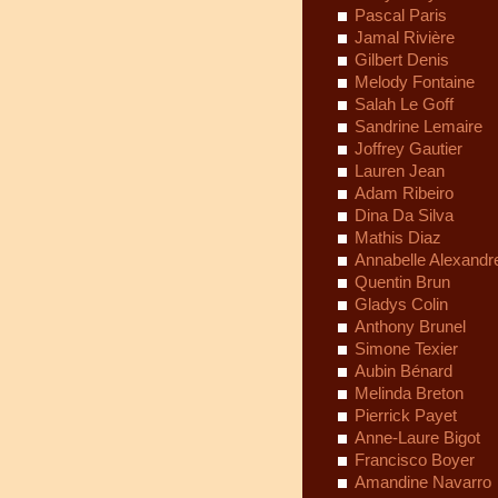
Pascal Paris
Jamal Rivière
Gilbert Denis
Melody Fontaine
Salah Le Goff
Sandrine Lemaire
Joffrey Gautier
Lauren Jean
Adam Ribeiro
Dina Da Silva
Mathis Diaz
Annabelle Alexandr
Quentin Brun
Gladys Colin
Anthony Brunel
Simone Texier
Aubin Bénard
Melinda Breton
Pierrick Payet
Anne-Laure Bigot
Francisco Boyer
Amandine Navarro