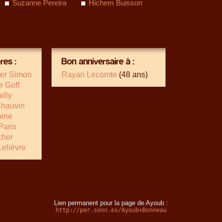
Suzanne Pereira
Hichem Buisson
es :
Bon anniversaire à :
her Simon
Rayan Lecomte
(48 ans)
e Goff
illy
Chauvin
ine
Paris
cher
Lelièvre
Lien permanent pour la page de Ayoub :
http://per.sonn.es/Ayoub+Bonneau