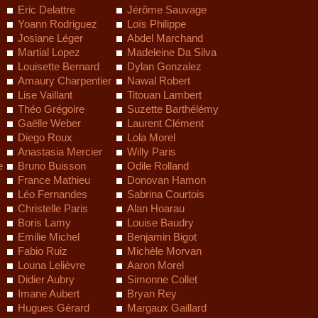
Eric Delattre
Jérôme Sauvage
Yoann Rodriguez
Loïs Philippe
Josiane Léger
Abdel Marchand
Martial Lopez
Madeleine Da Silva
Louisette Bernard
Dylan Gonzalez
Amaury Charpentier
Nawal Robert
Lise Vaillant
Titouan Lambert
Théo Grégoire
Suzette Barthélémy
Gaëlle Weber
Laurent Clément
Diego Roux
Lola Morel
Anastasia Mercier
Willy Paris
e
Bruno Buisson
Odile Rolland
France Mathieu
Donovan Hamon
Léo Fernandes
Sabrina Courtois
Christelle Paris
Alan Hoarau
Boris Lamy
Louise Baudry
Emilie Michel
Benjamin Bigot
Fabio Ruiz
Michèle Morvan
Louna Lelièvre
Aaron Morel
Didier Aubry
Simonne Collet
Imane Aubert
Bryan Rey
Hugues Gérard
Margaux Gaillard