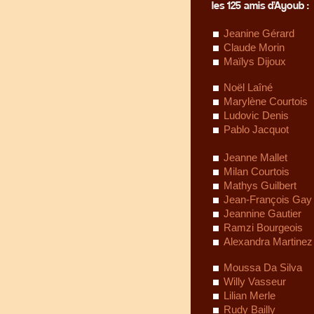
les 125 amis d’Ayoub :
Jeanine Gérard
Claude Morin
Maïlys Dijoux
Noël Laîné
Marylène Courtois
Ludovic Denis
Pablo Jacquot
Jeanne Mallet
Milan Courtois
Mathys Guilbert
Jean-François Gay
Jeannine Gautier
Ramzi Bourgeois
Alexandra Martinez
Moussa Da Silva
Willy Vasseur
Lilian Merle
Rudy Bailly