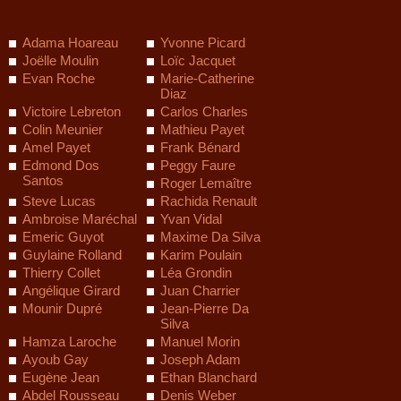
Adama Hoareau
Yvonne Picard
Joëlle Moulin
Loïc Jacquet
Evan Roche
Marie-Catherine
Diaz
Victoire Lebreton
Carlos Charles
Colin Meunier
Mathieu Payet
Amel Payet
Frank Bénard
Edmond Dos
Peggy Faure
Santos
Roger Lemaître
Steve Lucas
Rachida Renault
Ambroise Maréchal
Yvan Vidal
Emeric Guyot
Maxime Da Silva
Guylaine Rolland
Karim Poulain
Thierry Collet
Léa Grondin
Angélique Girard
Juan Charrier
Mounir Dupré
Jean-Pierre Da
Silva
Hamza Laroche
Manuel Morin
Ayoub Gay
Joseph Adam
Eugène Jean
Ethan Blanchard
Abdel Rousseau
Denis Weber