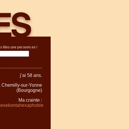
s êtes une per.sonn.es !
j’ai 58 ans.
 à Chemilly-sur-Yonne
(Bourgogne)
Ma crainte :
hexekontahexaphobie