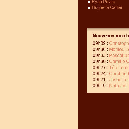
Ryan Picard
Huguette Carlier
Nouveaux membr
09h39 :
Christop
09h36 :
Marilou L
09h33 :
Pascal Ba
09h30 :
Camille 
09h27 :
Téo Lemo
09h24 :
Caroline 
09h21 :
Jason Te
09h19 :
Nathalie 