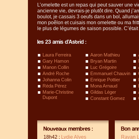
L’omelette est un repas qui peut sauver une vi
ancienne vie, devrais-je plutôt dire. Quand j’a
boulot, je cassais 3 oeufs dans un bol, alluma
mon poêlon et cuisais mon omelette ou ma fritt
le plus de légumes de saison possible. C’était
les 23 amis d’Astrid :
Laura Ferreira
Aaron Mathieu
Gary Hamon
Bryan Martin
Manon Collin
Luc Grégoire
André Roche
Emmanuel Chauvin
Johanna Colin
Enrique Pottier
Réda Pérez
Mona Arnaud
Marie-Christine
Gildas Léger
Dupont
Constant Gomez
Nouveaux membres :
Bon ann
18h42 :
Lydie Alves
Rayan 