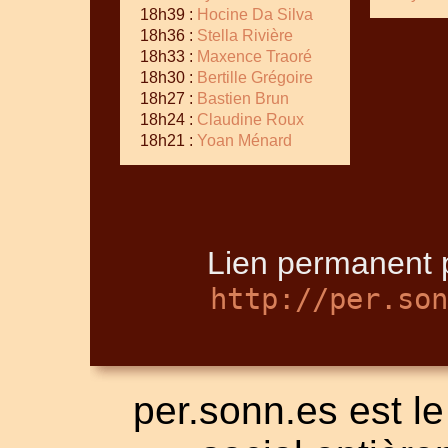
18h39 :
Hocine Da Silva
18h36 :
Stella Rivière
18h33 :
Maxence Traoré
18h30 :
Bertille Grégoire
18h27 :
Bastien Brun
18h24 :
Claudine Roux
18h21 :
Yoan Ménard
Lien permanent p
http://per.son
per.sonn.es est le