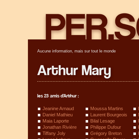
Aucune information, mais sur tout le monde
Arthur Mary
les 23 amis d’Arthur :
Jeanine Arnaud
Moussa Martins
Daniel Mathieu
Laurent Bourgeois
Maia Laporte
Bilal Lesage
Jonathan Rivière
Philippe Dufour
Tiffany Joly
Grégory Breton