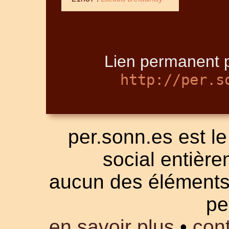
Lien permanent p
http://per.s
per.sonn.es est le
social entièrem
aucun des éléments a
pe
en savoir plus
•
cont