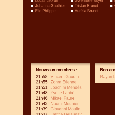
Lucas Lebrun
Gwenaelle Boyer
Johanna Gauthier
Tristan Brunet
Elie Philippe
Aurélia Brunet
Nouveaux membres :
Bon ann
21h58 :
Vincent Gaudin
Rayan 
21h55 :
Zohra Etienne
21h51 :
Joachim Mendès
21h48 :
Yvette Labbé
21h46 :
Mikael Faure
21h43 :
Naomi Meunier
21h39 :
Giovanni Moulin
21h37 :
Lætitia Delaunay