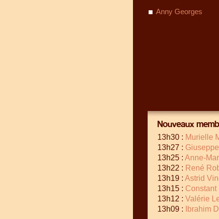
Anny Georges
Nouveaux membr
13h30 :
Murielle 
13h27 :
Giuseppe
13h25 :
Anne-Mar
13h22 :
René Rob
13h19 :
Astrid Vi
13h15 :
Constant
13h12 :
Valérie 
13h09 :
Ibrahim 