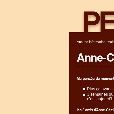
Aucune information, mais
Anne-C
Ma pensée du moment
Plus ça avance
3 semaines qu 
c’est aujourd’h
les 2 amis d’Anne-Cécil