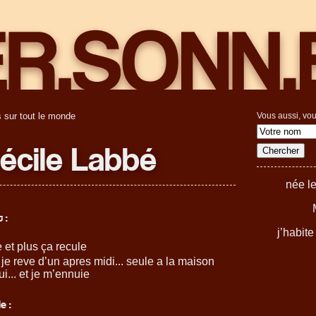
 sur tout le monde
Vous aussi, vou
écile Labbé
née l
 :
j’habit
 et plus ça recule
je reve d’un apres midi... seule a la maison
ui... et je m’ennuie
e :