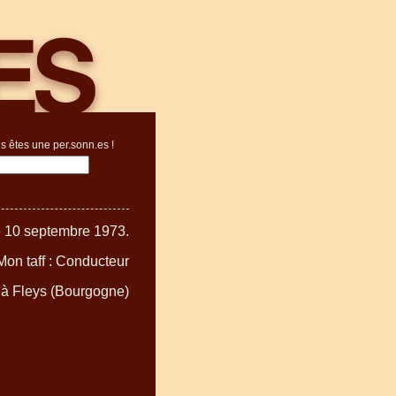
s êtes une per.sonn.es !
e 10 septembre 1973.
Mon taff : Conducteur
e à Fleys (Bourgogne)