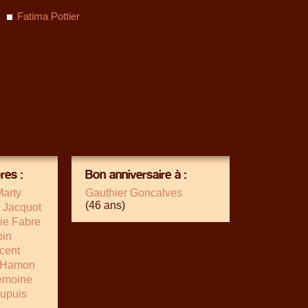
Fatima Pottier
es :
Bon anniversaire à :
Marty
Gauthier Goncalves
(46 ans)
 Jacquot
ie Fabre
in
ncent
 Hamon
Lemoine
Dupuis