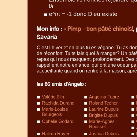
là.
e^iπ = -1 donc Dieu existe
Mon info :
« Pimp » ton pâté chinois!
,
Savaria
C’est l’hiver et en plus tu es végane. Tu as 
de réconfort. Tu te fais quoi à manger? Un pâté 
repas qui nous marquent, profondément. Des p
rappellent notre enfance, qui ont une odeur pa
accueillante quand on rentre à la maison, apr
les 86 amis d’Angelo :
Valérie Blin
Angelina Fabre
Rachida Durand
Roland Techer
Marie-Louise
Laurine Dupuis
Bourgeois
Brigitte Dupuis
Ophelie Godard
Marie-Agnès
Roussel
Halima Royer
Joshua Dubois