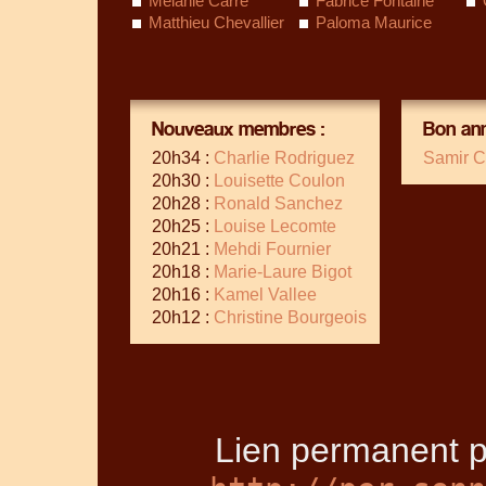
Mélanie Carré
Fabrice Fontaine
Matthieu Chevallier
Paloma Maurice
Nouveaux membres :
Bon ann
20h34 :
Charlie Rodriguez
Samir C
20h30 :
Louisette Coulon
20h28 :
Ronald Sanchez
20h25 :
Louise Lecomte
20h21 :
Mehdi Fournier
20h18 :
Marie-Laure Bigot
20h16 :
Kamel Vallee
20h12 :
Christine Bourgeois
Lien permanent p