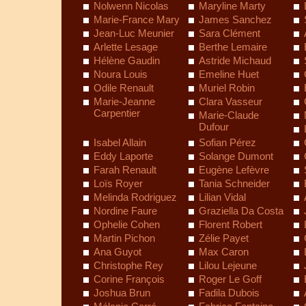
Nolwenn Nicolas
Maryline Marty
Marie-France Mary
James Sanchez
Jean-Luc Meunier
Sara Clément
Arlette Lesage
Berthe Lemaire
Hélène Gaudin
Astride Michaud
Noura Louis
Emeline Huet
Odile Renault
Muriel Robin
Marie-Jeanne
Clara Vasseur
Carpentier
Marie-Claude
Dufour
Isabel Allain
Sofian Pérez
Eddy Laporte
Solange Dumont
Farah Renault
Eugène Lefèvre
Loïs Royer
Tania Schneider
Melinda Rodriguez
Lilian Vidal
Nordine Faure
Graziella Da Costa
Ophelie Cohen
Florent Robert
Martin Pichon
Zélie Payet
Ana Guyot
Max Caron
Christophe Rey
Lilou Lejeune
Corine François
Roger Le Goff
Joshua Brun
Fadila Dubois