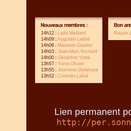
Nouveaux membres :
Bon ann
14h12 :
Laïla Maillard
Rayan 
14h09 :
Augustin Labbé
14h06 :
Maureen Gautier
14h03 :
Jean-Marc Richard
14h00 :
Géraldine Vidal
13h57 :
Yanis Olivier
13h55 :
Jeannine Delahaye
13h52 :
Corentin Laîné
Lien permanent po
http://per.sonn