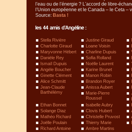
l'eau ou de l'énergie ? L'accord de libre-écha
l'Union européenne et le Canada – le Ceta – va
Source:
Basta !
les 44 amis d’Angéline :
Stella Rivière
Justine Giraud
Charlotte Giraud
Loane Voisin
Maryvonne Hébert
Charline Dupuis
Danièle Rey
Sofia Rolland
Ismaïl Dupuis
Noëlle Laurent
Angèle Boucher
Karine Brunet
Ginette Clément
Manon Robin
Alice Schmitt
Brandon Royer
Jean-Claude
Anissa Aubert
Barthélémy
Marie-Pierre
Roussel
Ethan Bonnet
Isabelle Aubry
Solange Diaz
Clovis Hubert
Mathéo Richard
Christelle Pruvost
Joëlle Poulain
Thierry Marie
Richard Antoine
Ambre Martins